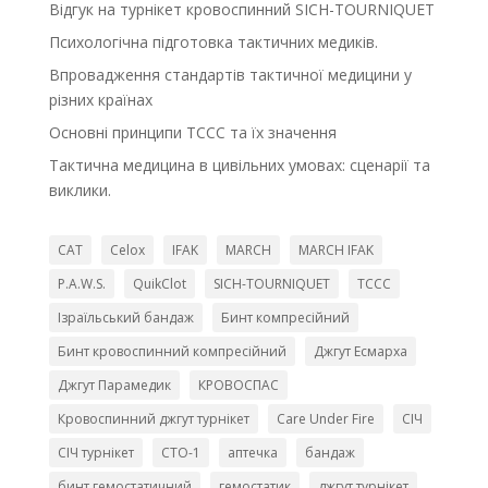
Відгук на турнікет кровоспинний SІСH-TOURNIQUЕT
Психологічна підготовка тактичних медиків.
Впровадження стандартів тактичної медицини у
різних країнах
Основні принципи TCCC та їх значення
Тактична медицина в цивільних умовах: сценарії та
виклики.
CAT
Celox
IFAK
MARCH
MARCH IFAK
P.A.W.S.
QuikClot
SICH-TOURNIQUET
TCCC
Ізраїльський бандаж
Бинт компресійний
Бинт кровоспинний компресійний
Джгут Есмарха
Джгут Парамедик
КРОВОСПАС
Кровоспинний джгут турнікет
Сare Under Fire
СІЧ
СІЧ турнікет
СТО-1
аптечка
бандаж
бинт гемостатичний
гемостатик
джгут турнікет