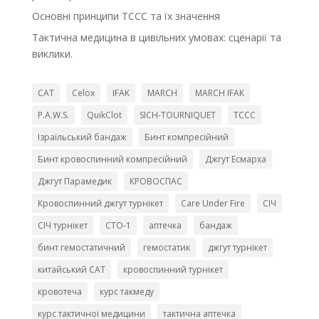
Основні принципи TCCC та їх значення
Тактична медицина в цивільних умовах: сценарії та
виклики.
CAT
Celox
IFAK
MARCH
MARCH IFAK
P.A.W.S.
QuikClot
SICH-TOURNIQUET
TCCC
Ізраїльський бандаж
Бинт компресійний
Бинт кровоспинний компресійний
Джгут Есмарха
Джгут Парамедик
КРОВОСПАС
Кровоспинний джгут турнікет
Сare Under Fire
СІЧ
СІЧ турнікет
СТО-1
аптечка
бандаж
бинт гемостатичний
гемостатик
джгут турнікет
китайський CAT
кровоспинний турнікет
кровотеча
курс такмеду
курс тактичної медицини
тактична аптечка