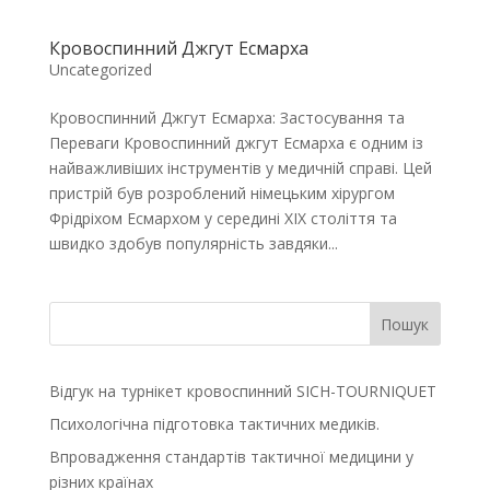
Кровоспинний Джгут Есмарха
Uncategorized
Кровоспинний Джгут Есмарха: Застосування та
Переваги Кровоспинний джгут Есмарха є одним із
найважливіших інструментів у медичній справі. Цей
пристрій був розроблений німецьким хірургом
Фрідріхом Есмархом у середині XIX століття та
швидко здобув популярність завдяки...
Пошук
Відгук на турнікет кровоспинний SІСH-TOURNIQUЕT
Психологічна підготовка тактичних медиків.
Впровадження стандартів тактичної медицини у
різних країнах