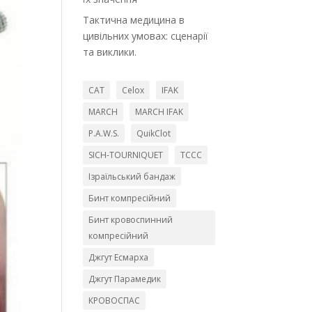
Тактична медицина в
цивільних умовах: сценарії
та виклики.
CAT
Celox
IFAK
MARCH
MARCH IFAK
P.A.W.S.
QuikClot
SICH-TOURNIQUET
TCCC
Ізраїльський бандаж
Бинт компресійний
Бинт кровоспинний
компресійний
Джгут Есмарха
Джгут Парамедик
КРОВОСПАС