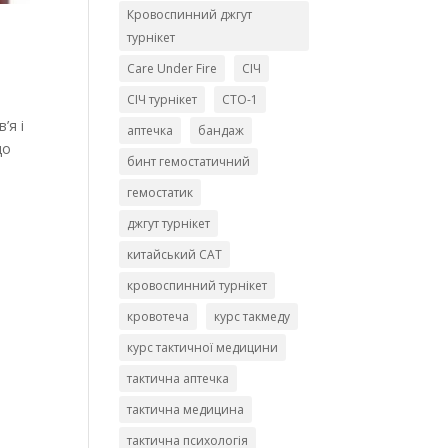
Кровоспинний джгут
турнікет
Сare Under Fire
СІЧ
СІЧ турнікет
СТО-1
’я і
аптечка
бандаж
що
бинт гемостатичний
гемостатик
джгут турнікет
китайський CAT
кровоспинний турнікет
кровотеча
курс такмеду
курс тактичної медицини
тактична аптечка
тактична медицина
тактична психологія