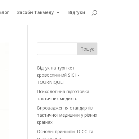
Блог
Засоби Такмеду
Відгуки
Пошук
Відгук на турнікет
кровоспинний SІСH-
TOURNIQUЕT
Психологічна підготовка
тактичних медиків.
Впровадження стандартів
тактичної медицини у різних
країнах
Основні принципи TCCC та
їх значення